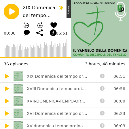
P
i
v
a
c
y
o
l
i
c
XIX Domenica
r
P
y
del tempo
ordianrio
00:00
06:51
36 episodes
3 hours, 48 minutes
XIX Domenica del tempo ordianrio
06:51
XVIII Domenica tempo ordinario
06:56
XVII-DOMENICA-TEMPO-ORDINARIO
06:00
XVI Domenica del tempo ordinario – Anno A
06:23
XV domenica tempo ordinario - anno A
06:03